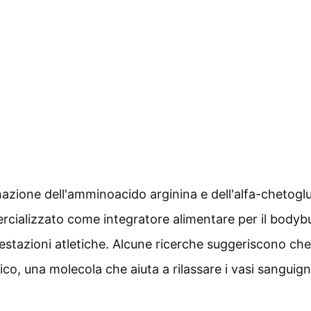
azione dell'amminoacido arginina e dell'alfa-chetogl
alizzato come integratore alimentare per il bodybuildin
 prestazioni atletiche. Alcune ricerche suggeriscono che
o, una molecola che aiuta a rilassare i vasi sanguigni