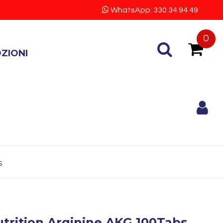
WhatsApp: 330 34 94 49
0
ZIONI
S
utrition Arginine AKG 100Tabs