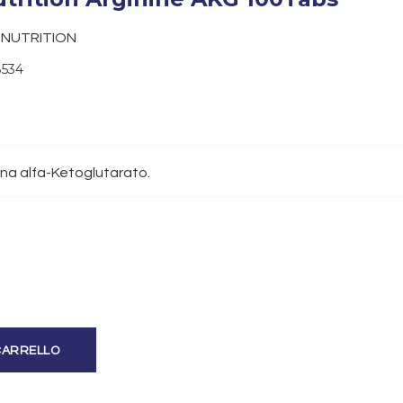
INUTRITION
8534
ina alfa-Ketoglutarato.
CARRELLO